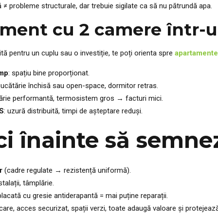
ală ≠ probleme structurale, dar trebuie sigilate ca să nu pătrundă apa.
ment cu 2 camere într-u
vită pentru un cuplu sau o investiție, te poți orienta spre
apartamente
 mp
: spațiu bine proporționat.
, bucătărie închisă sau open-space, dormitor retras.
plărie performantă, termosistem gros → facturi mici.
S
: uzură distribuită, timpi de așteptare reduși.
ci înainte să semne
r
(cadre regulate → rezistență uniformă).
nstalații, tâmplărie.
 placată cu gresie antiderapantă = mai puține reparații.
rcare, acces securizat, spații verzi, toate adaugă valoare și protejează