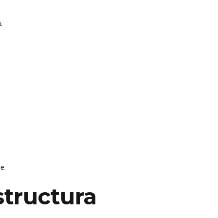
:
e.
structura