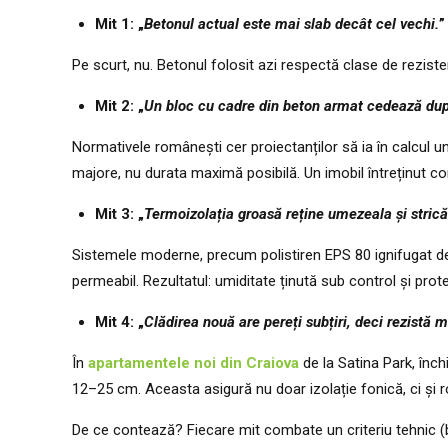
Mit 1: „
Betonul actual este mai slab decât cel vechi.
”
Pe scurt, nu. Betonul folosit azi respectă clase de rezi
Mit 2: „
Un bloc cu cadre din beton armat cedează dup
Normativele românești cer proiectanților să ia în calcul 
majore, nu durata maximă posibilă. Un imobil întreținut co
Mit 3: „
Termoizolația groasă reține umezeala și strică
Sistemele moderne, precum polistiren EPS 80 ignifugat de 1
permeabil. Rezultatul: umiditate ținută sub control și prote
Mit 4: „
Clădirea nouă are pereți subțiri, deci rezistă m
În
apartamentele noi din Craiova
de la Satina Park, înc
12–25 cm. Aceasta asigură nu doar izolație fonică, ci și 
De ce contează? Fiecare mit combate un criteriu tehnic (be