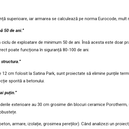
stență superioare, iar armarea se calculează pe norma Eurocode, mult
ă 50 de ani.
”
un ciclu de exploatare de minimum 50 de ani. Însă acesta este doar pr
rect poate funcționa în siguranță 80-100 de ani.
 structura.
”
2 cm folosit la Satina Park, sunt proiectate să elimine punțile termic
cție sporită a betonului.
ai puțin.
”
hiderile exterioare au 30 cm grosime din blocuri ceramice Porotherm, 
robustețe.
ton, armare, izolație, grosimea pereților). Când analizezi un proiect