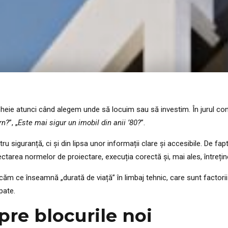
-cheie atunci când alegem unde să locuim sau să investim. În jurul const
rn?
”, „
Este mai sigur un imobil din anii ’80?
”.
siguranță, ci și din lipsa unor informații clare și accesibile. De fap
pectarea normelor de proiectare, execuția corectă și, mai ales, întrețin
ăm ce înseamnă „durată de viață” în limbaj tehnic, care sunt factorii 
pate.
pre blocurile noi