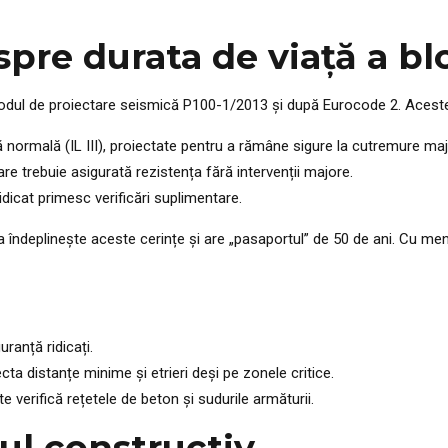
re durata de viață a bl
 Codul de proiectare seismică P100-1/2013 și după Eurocode 2. Aces
ă normală (IL III), proiectate pentru a rămâne sigure la cutremure maj
care trebuie asigurată rezistența fără intervenții majore.
idicat primesc verificări suplimentare.
 ea îndeplinește aceste cerințe și are „pasaportul” de 50 de ani. Cu 
uranță ridicați.
ecta distanțe minime și etrieri deși pe zonele critice.
e verifică rețetele de beton și sudurile armăturii.
mul constructiv