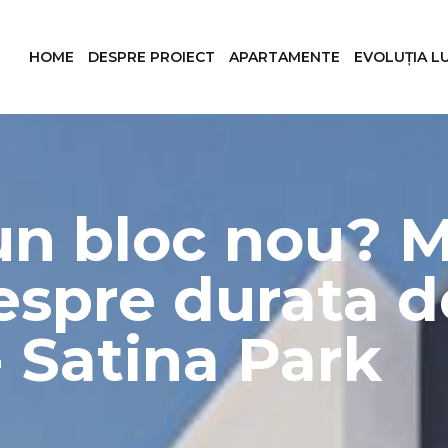
HOME
DESPRE PROIECT
APARTAMENTE
EVOLUȚIA L
un bloc nou? Mi
espre durata de
- Satina Park