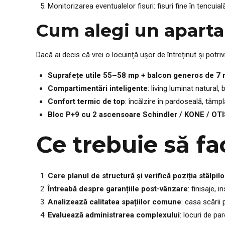
Monitorizarea eventualelor fisuri: fisuri fine în tencui
Cum alegi un aparta
Dacă ai decis că vrei o locuință ușor de întreținut și potri
Suprafețe utile 55–58 mp + balcon generos de 7
Compartimentări inteligente
: living luminat natural
Confort termic de top
: încălzire în pardoseală, tâm
Bloc P+9 cu 2 ascensoare Schindler / KONE / OTI
Ce trebuie să fa
Cere planul de structură și verifică poziția stâlpilo
Întreabă despre garanțiile post-vânzare
: finisaje, i
Analizează calitatea spațiilor comune
: casa scării
Evaluează administrarea complexului
: locuri de pa