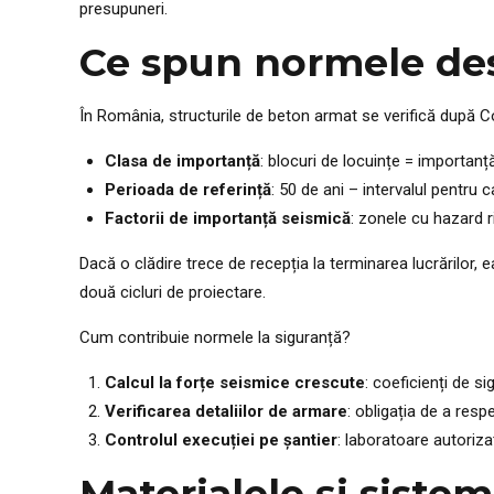
presupuneri.
Ce spun normele desp
În România, structurile de beton armat se verifică după
Clasa de importanță
: blocuri de locuințe = importanț
Perioada de referință
: 50 de ani – intervalul pentru 
Factorii de importanță seismică
: zonele cu hazard r
Dacă o clădire trece de recepția la terminarea lucrărilor,
două cicluri de proiectare.
Cum contribuie normele la siguranță?
Calcul la forțe seismice crescute
: coeficienți de sig
Verificarea detaliilor de armare
: obligația de a resp
Controlul execuției pe șantier
: laboratoare autorizat
Materialele și siste