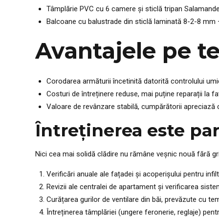
Tâmplărie PVC cu 6 camere și sticlă tripan Salamand
Balcoane cu balustrade din sticlă laminată 8-2-8 mm –
Avantajele pe t
Corodarea armăturii încetinită datorită controlului umidi
Costuri de întreținere reduse, mai puține reparații la fa
Valoare de revânzare stabilă, cumpărătorii apreciază ce
Întreținerea este pa
Nici cea mai solidă clădire nu rămâne veșnic nouă fără grij
Verificări anuale ale fațadei și acoperișului pentru infiltr
Revizii ale centralei de apartament și verificarea siste
Curățarea gurilor de ventilare din băi, prevăzute cu tem
Întreținerea tâmplăriei (ungere feronerie, reglaje) pen