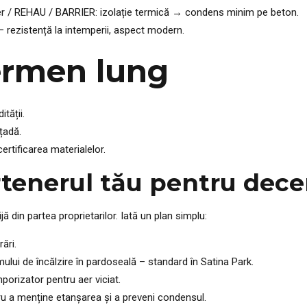
er / REHAU / BARRIER: izolație termică → condens minim pe beton.
 rezistență la intemperii, aspect modern.
ermen lung
tății.
țadă.
rtificarea materialelor.
rtenerul tău pentru dece
ă din partea proprietarilor. Iată un plan simplu:
ări.
mului de încălzire în pardoseală – standard în Satina Park.
porizator pentru aer viciat.
tru a menține etanșarea și a preveni condensul.