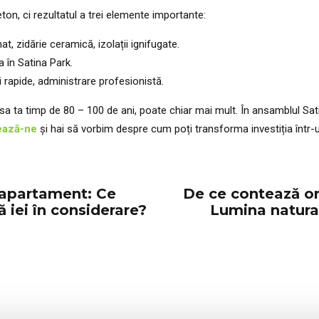
ton, ci rezultatul a trei elemente importante:
t, zidărie ceramică, izolații ignifugate.
ca în Satina Park.
ii rapide, administrare profesionistă.
sa ta timp de 80 – 100 de ani, poate chiar mai mult. În ansamblul Sati
ează-ne
și hai să vorbim despre cum poți transforma investiția într-un
i apartament: Ce
De ce contează o
ă iei în considerare?
Lumina natural