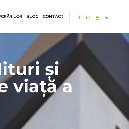
UCRĂRILOR
BLOG
CONTACT
turi și
 viață a