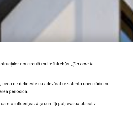
rucțiilor noi circulă multe întrebări: „
Țin oare la
t, ceea ce definește cu adevărat rezistența unei clădiri nu
erea periodică.
care o influențează și cum îți poți evalua obiectiv