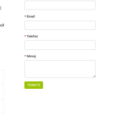
C
cil