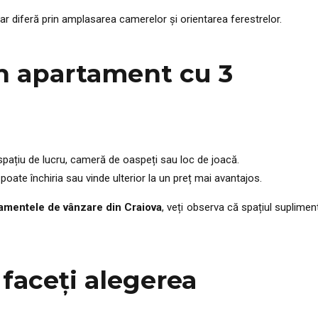
dar diferă prin amplasarea camerelor și orientarea ferestrelor.
un apartament cu 3
i, spațiu de lucru, cameră de oaspeți sau loc de joacă.
oate închiria sau vinde ulterior la un preț mai avantajos.
amentele de vânzare din Craiova
, veți observa că spațiul suplimen
faceți alegerea