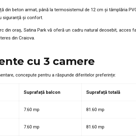
ență din beton armat, până la termosistemul de 12 cm și tâmplăria PV
ru siguranță și confort.
arc din oraș, Satina Park vă oferă un cadru natural deosebit, acces fa
nteres din Craiova.
ente cu 3 camere
ntare, concepute pentru a răspunde diferitelor preferințe:
Suprafață balcon
Suprafață totală
7.60 mp
81.60 mp
7.60 mp
81.60 mp