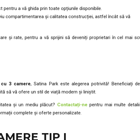
t pentru a vă ghida prin toate opțiunile disponibile.
viu compartimentarea și calitatea construcției, astfel încât să vă
are și rate, pentru a vă sprijini să deveniți proprietari în cel mai sc
 cu 3 camere
, Satina Park este alegerea potrivită! Beneficiați d
 să vă ofere un stil de viață modern și liniștit.
litatea și un mediu plăcut?
Contactați-ne
pentru mai multe detalii
ormații complete și oferte personalizate.
MERE TIP I