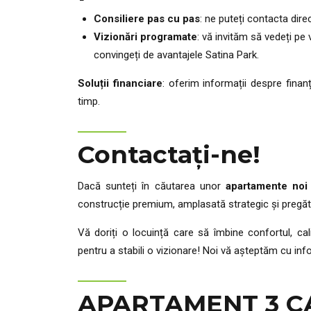
Consiliere pas cu pas
: ne puteți contacta direc
Vizionări programate
: vă invităm să vedeți pe 
convingeți de avantajele Satina Park.
Soluții financiare
: oferim informații despre finanț
timp.
Contactați-ne!
Dacă sunteți în căutarea unor
apartamente noi
construcție premium, amplasată strategic și pregătită
Vă doriți o locuință care să îmbine confortul, ca
pentru a stabili o vizionare! Noi vă așteptăm cu inf
APARTAMENT 3 CA