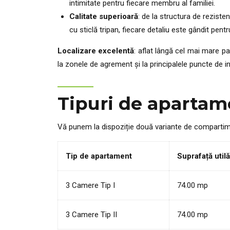
intimitate pentru fiecare membru al familiei.
Calitate superioară
: de la structura de rezist
cu sticlă tripan, fiecare detaliu este gândit pent
Localizare excelentă
: aflat lângă cel mai mare p
la zonele de agrement și la principalele puncte de i
Tipuri de apartam
Vă punem la dispoziție două variante de compartime
Tip de apartament
Suprafață utilă
3 Camere Tip I
74.00 mp
3 Camere Tip II
74.00 mp